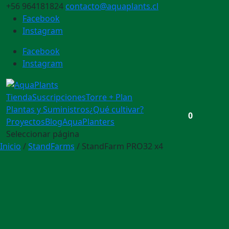
+56 964181824
contacto@aquaplants.cl
Facebook
Instagram
Facebook
Instagram
Tienda
Suscripciones
Torre + Plan
Plantas y Suministros
¿Qué cultivar?
0
Proyectos
Blog
AquaPlanters
Seleccionar página
Inicio
/
StandFarms
/ StandFarm PRO32 x4