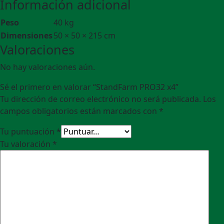
Información adicional
Peso
40 kg
Dimensiones
50 × 50 × 215 cm
Valoraciones
No hay valoraciones aún.
Sé el primero en valorar “StandFarm PRO32 x4”
Tu dirección de correo electrónico no será publicada.
Los
campos obligatorios están marcados con
*
Tu puntuación
*
Tu valoración
*